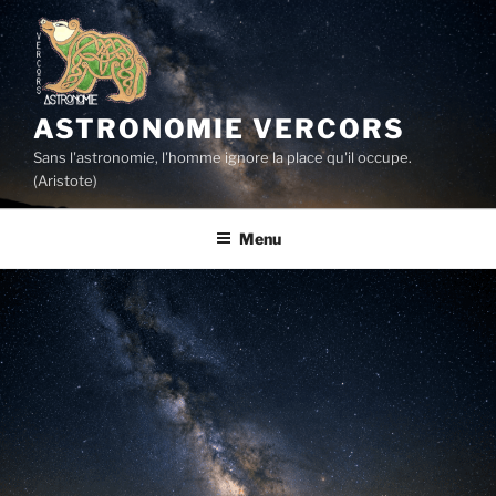
Skip
to
content
ASTRONOMIE VERCORS
Sans l'astronomie, l'homme ignore la place qu'il occupe.
(Aristote)
Menu