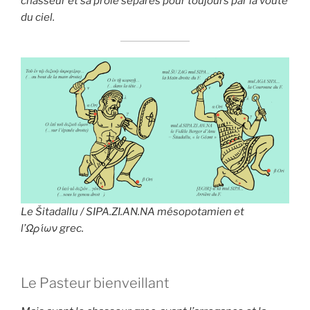
chasseur et sa proie séparés pour toujours par la voûte
du ciel.
Le
Šitadallu
/ SIPA.ZI.AN.NA mésopotamien et
l’
Ωρίων
grec.
Le Pasteur bienveillant