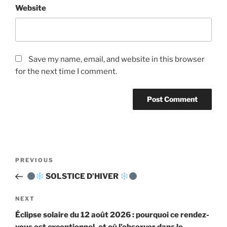
Website
Save my name, email, and website in this browser
for the next time I comment.
Post
Previous
PREVIOUS
navigation
Post
SOLSTICE D’HIVER
Next
NEXT
Post
Éclipse solaire du 12 août 2026 : pourquoi ce rendez-
vous est exceptionnel, et où l’observer dans le