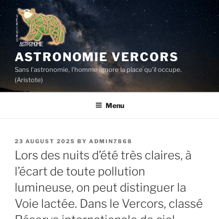
Skip
to
content
ASTRONOMIE VERCORS
Sans l'astronomie, l'homme ignore la place qu'il occupe.
(Aristote)
Menu
POSTED
23 AUGUST 2025
BY
ADMIN7868
ON
Lors des nuits d’été très claires, à
l’écart de toute pollution
lumineuse, on peut distinguer la
Voie lactée. Dans le Vercors, classé