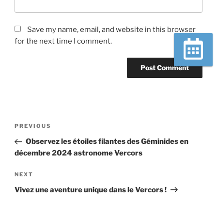
Save my name, email, and website in this browser
for the next time I comment.
Réserver
Post
Previous
PREVIOUS
navigation
Post
Observez les étoiles filantes des Géminides en
décembre 2024 astronome Vercors
Next
NEXT
Post
Vivez une aventure unique dans le Vercors !